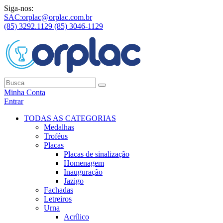
Siga-nos:
SAC:orplac@orplac.com.br
(85) 3292.1129
(85) 3046-1129
Minha Conta
Entrar
TODAS AS CATEGORIAS
Medalhas
Troféus
Placas
Placas de sinalização
Homenagem
Inauguração
Jazigo
Fachadas
Letreiros
Urna
Acrílico